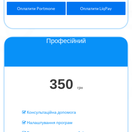
Оплатити Portmone
Оплатити LiqPay
Професійний
350
грн
Консультаційна допомога
Налаштування програм