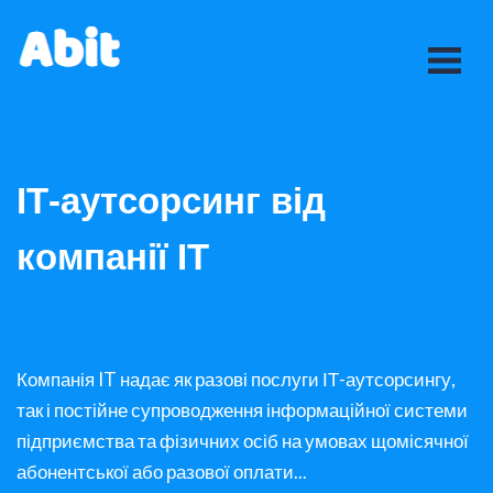
ІТ-аутсорсинг від
компанії IT
Компанія IT надає як разові послуги ІТ-аутсорсингу,
так і постійне супроводження інформаційної системи
підприємства та фізичних осіб на умовах щомісячної
абонентської або разової оплати...